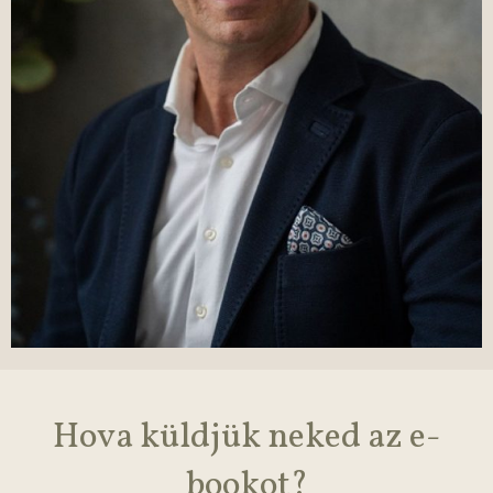
Hova küldjük neked az e-
bookot?